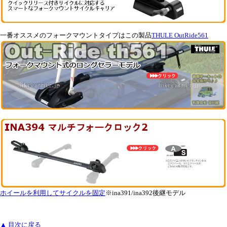
一番オススメのフォークマウントタイプはこの製品
THULE OutRide561
ホイールを利用してサイクルを固定
※ina391/ina392後継モデル
▲ 目次に戻る